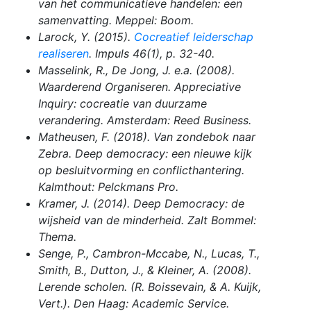
van het communicatieve handelen: een
samenvatting
. Meppel: Boom.
Larock, Y. (2015).
Cocreatief leiderschap
realiseren
.
Impuls
46(1), p. 32-40.
Masselink, R., De Jong, J. e.a. (2008).
Waarderend Organiseren. Appreciative
Inquiry: cocreatie van duurzame
verandering
. Amsterdam: Reed Business.
Matheusen, F. (2018).
Van zondebok naar
Zebra. Deep democracy: een nieuwe kijk
op besluitvorming en conflicthantering
.
Kalmthout: Pelckmans Pro.
Kramer, J. (2014).
Deep Democracy: de
wijsheid van de minderheid
. Zalt Bommel:
Thema.
Senge, P., Cambron-Mccabe, N., Lucas, T.,
Smith, B., Dutton, J., & Kleiner, A. (2008).
Lerende scholen.
(R. Boissevain, & A. Kuijk,
Vert.). Den Haag: Academic Service.